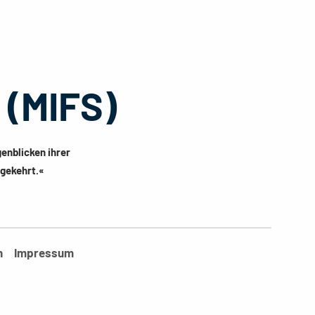
(MIFS)
genblicken ihrer
mgekehrt.«
n
Impressum