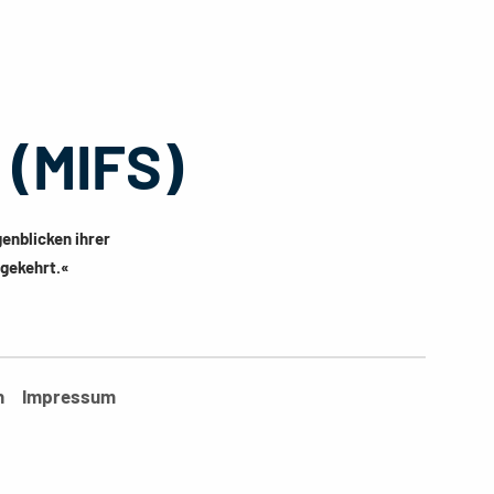
(MIFS)
genblicken ihrer
mgekehrt.«
n
Impressum