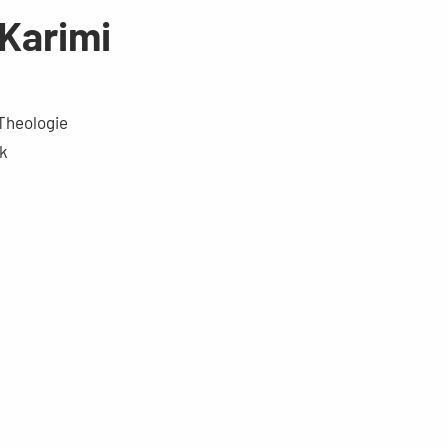
 Karimi
 Theologie
ik